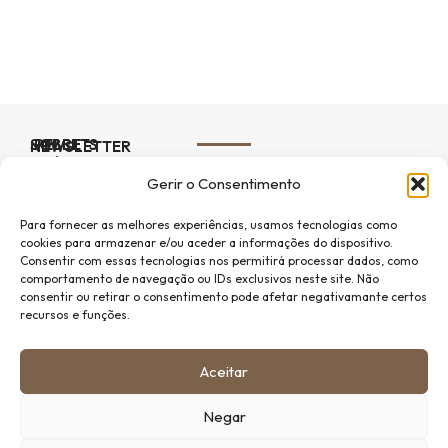
SOBRE
PELLETS
NEWSLETTER
VIMASOL
NÓS
Subscreva a nossa newsletter para ficar a par de todas
Gerir o Consentimento
as novidades e promoções.
Vimasol
Pellets
Para fornecer as melhores experiências, usamos tecnologias como
Comprar
cookies para armazenar e/ou aceder a informações do dispositivo.
Pellets
Consentir com essas tecnologias nos permitirá processar dados, como
Vimasol
comportamento de navegação ou IDs exclusivos neste site. Não
Subscrever
omprar
consentir ou retirar o consentimento pode afetar negativamante certos
Contactos
alamandras
recursos e funções.
Blog
Termos &
Condições
Aceitar
Negar
© Copyright 2026