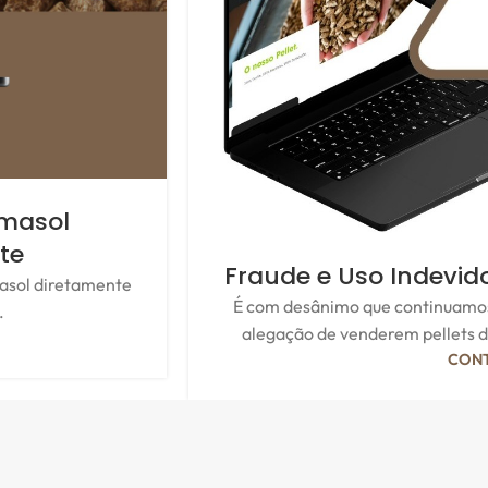
imasol
te
Fraude e Uso Indevid
asol diretamente
É com desânimo que continuamos
.
alegação de venderem pellets d
CONT