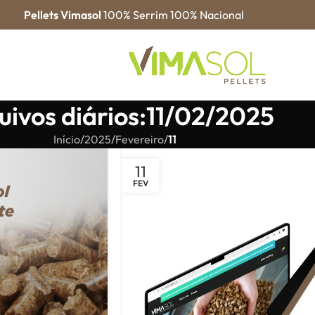
Pellets Vimasol
100% Serrim 100% Nacional
uivos diários:11/02/2025
Início
/
2025
/
Fevereiro
/
11
11
FEV