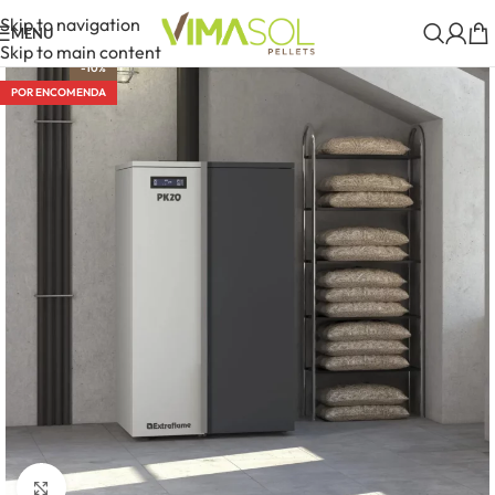
Skip to navigation
MENU
Skip to main content
-10%
POR ENCOMENDA
Clique para aumentar