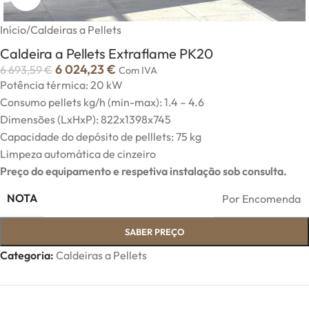
Início
/
Caldeiras a Pellets
Caldeira a Pellets Extraflame PK20
6 024,23
€
6 693,59
€
Com IVA
Potência térmica: 20 kW
Consumo pellets kg/h (min-max): 1.4 – 4.6
Dimensões (LxHxP): 822x1398x745
Capacidade do depósito de pelllets: 75 kg
Limpeza automática de cinzeiro
Preço do equipamento e respetiva instalação sob consulta.
NOTA
Por Encomenda
SABER PREÇO
Categoria:
Caldeiras a Pellets