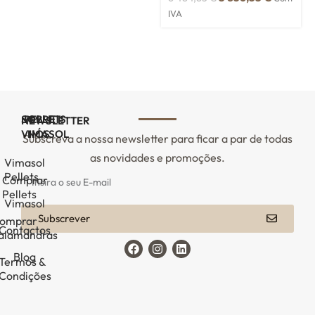
IVA
SOBRE
PELLETS
NEWSLETTER
VIMASOL
NÓS
Subscreva a nossa newsletter para ficar a par de todas
as novidades e promoções.
Vimasol
Pellets
Comprar
Pellets
Vimasol
Subscrever
omprar
Contactos
alamandras
Blog
Termos &
Condições