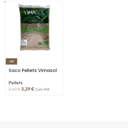
-6%
Saco Pellets Vimasol
Pellets
5,29
€
5,60
€
Com IVA