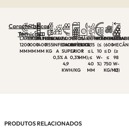
Características
Técnicas
LARGURA:
PROFUNDIDADE:
ALTURA:
PESO:
CINZA:
PODER
FINOS:
DIÂMETRO:
COMPRIMENTO:
HUMIDADE:
DENSIDADE
DURABI
1200
1000
1400
1155
INFERIOR
CALORÍFICO:
INFERIOR
(6 ±
3,15
(≤
(600
MECÂN
MM
MM
MM
KG
A
SUPERIOR
A
1
≤ L
10
≤ D
(≥
0,5%
A
0,3%
MM);
≤
W-
≤
98
4,9
40
%)
750
W-
KWH/KG
MM
KG/M3)
%)
PRODUTOS RELACIONADOS