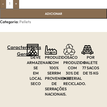
-
+
ADICIONAR
Categoria:
Pellets
Características
Gerais
DEVE
PRODUZIDO
SACO
POR
ARMAZENAR-
COM
PRODUZIDO
PALETE
SE
100%
COM
77 SACOS
EM
SERRIM
30% DE
DE 15 KG
LOCAL
PROVENIENTE
MATERIAL
SECO
DE
RECICLADO.
SERRAÇÕES
NACIONAIS.