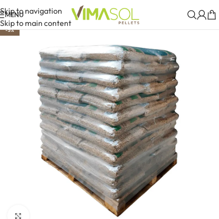
Skip to navigation
MENU
Skip to main content
-5%
Clique para aumentar